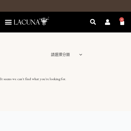
跳
至
主
0
購
要
物
內
籃
容
請選擇分類
It seems we can't find what you're looking for.