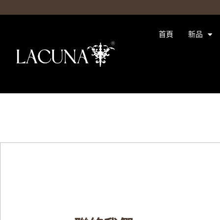
跳
至
主
首頁
新品
要
內
容