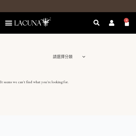
跳
至
主
0
購
要
物
內
籃
容
請選擇分類
It seems we can't find what you're looking for.