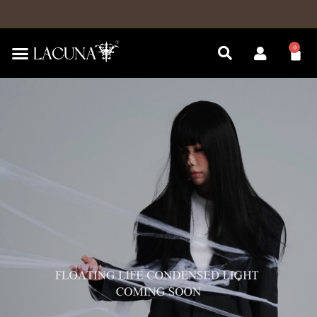
跳
至
主
訂單金額滿$1500，即可享有免運費標準運送服務。
0
購
要
物
內
籃
容