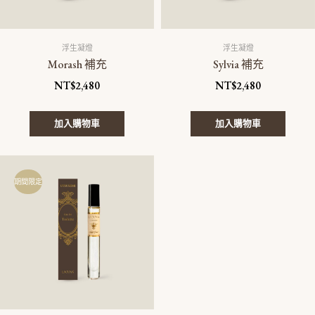
浮生凝燈
浮生凝燈
Morash 補充
Sylvia 補充
NT$
2,480
NT$
2,480
加入購物車
加入購物車
原
目
此
始
前
產
期間限定
價
價
品
格：
格：
有
NT$6,280。
NT$4,880。
多
種
款
式。
可
在
產