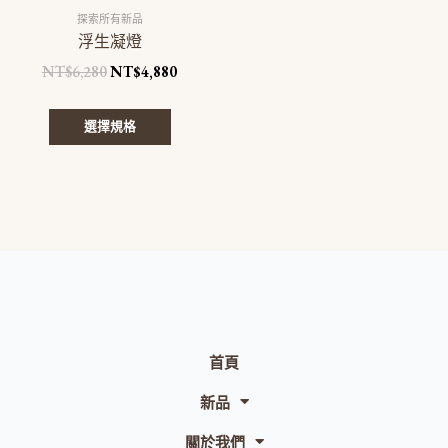
品
探索所有新品
頁
浮生凝燈
面
NT$
6,280
NT$
4,880
選
擇
選
選擇規格
項
首頁
新品
關於我們